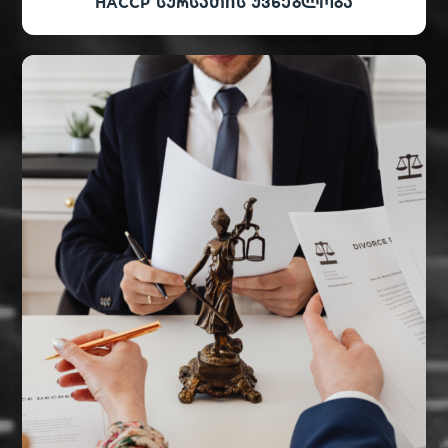
HACCP სურსათის უვნებლობა