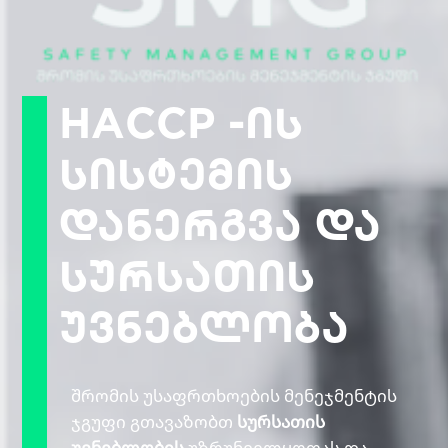
HACCP -ის
სისტემის
დანერგვა და
სურსათის
უვნებლობა
შრომის უსაფრთხოების მენეჯმენტის
ჯგუფი გთავაზობთ
სურსათის
უვნებლობის
უზრუნველყოფას და