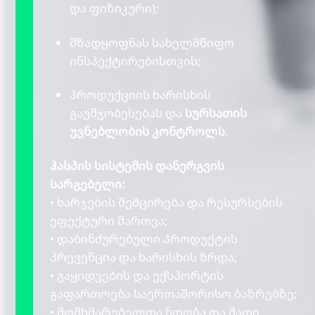
და ფიზიკური);
მზადყოფნას სახელმწიფო
ინსპექტირებისთვის;
პროდუქციის ხარისხის
გაუმჯობესებას და
სურსათის
უვნებლობის კონტროლს
.
ჰასპის სისტემის დანერგვის
სარგებელი:
• ხარჯების შემცირება და რესურსების
ეფექტური მართვა;
• დაბინძურებული პროდუქტის
პრევენცია და ხარისხის ზრდა;
• გაყიდვების და ექსპორტის
გაფართოება საერთაშორისო ბაზრებზე;
• მომხმარებელთა ნდობა და მათი