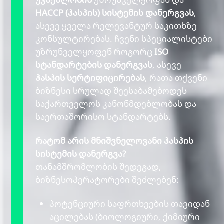
HACCP (ჰასპის) სისტემის დანერგვას
,
ასევე ყველა რელევანტურ საკითხზე
კონსულტირებას. ჩვენი სპეციალისტები
უზრუნველყოფენ როგორც
ISO
სტანდარტების დანერგვას
, ასევე
ჰასპის სერტიფიცირებას
, რათა თქვენი
ბიზნესი სრულად შეესაბამებოდეს
საქართველოს კანონმდებლობას და
საერთაშორისო სტანდარტებს.
რატომ არის მნიშვნელოვანი ჰასპის
სისტემის დანერგვა?
თანამშრომლობის შედეგად,
ბიზნესოპერატორები შეძლებენ:
პოტენციური საფრთხეების თავიდან
აცილებას (ბიოლოგიური, ქიმიური