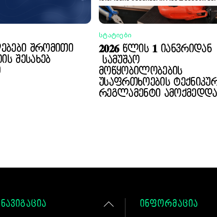
ᲡᲢᲐᲢᲘᲔᲑᲘ
ბები შრომითი
𝟐𝟎𝟐𝟔 წლის 𝟏 იანვრიდან
ის შესახებ
სამუშაო
ი
მოწყობილობების
უსაფრთხოების ტექნიკუ
რეგლამენტი ამოქმედდა
Back
ნავიგაცია
ინფორმაცია
To