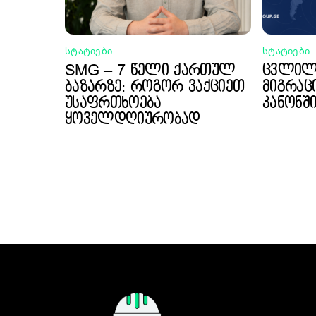
ᲡᲢᲐᲢᲘᲔᲑᲘ
ᲡᲢᲐᲢᲘᲔᲑᲘ
SMG – 7 წელი ქართულ
ცვლილე
ბაზარზე: როგორ ვაქციეთ
მიგრაცი
უსაფრთხოება
კანონშ
ყოველდღიურობად